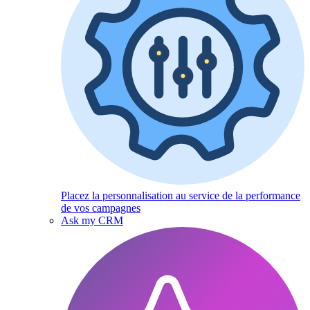
Placez la personnalisation au service de la performance
de vos campagnes
Ask my CRM