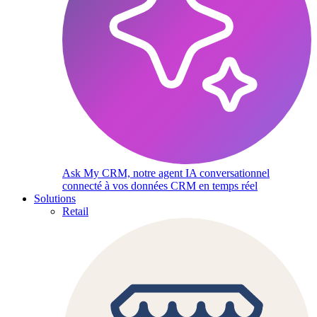
Ask My CRM, notre agent IA conversationnel
connecté à vos données CRM en temps réel
Solutions
Retail