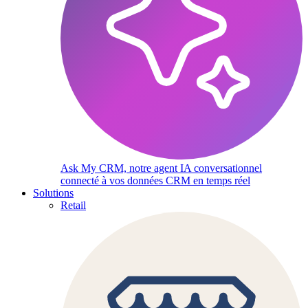
Ask My CRM, notre agent IA conversationnel
connecté à vos données CRM en temps réel
Solutions
Retail