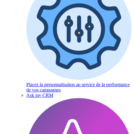
Placez la personnalisation au service de la performance
de vos campagnes
Ask my CRM