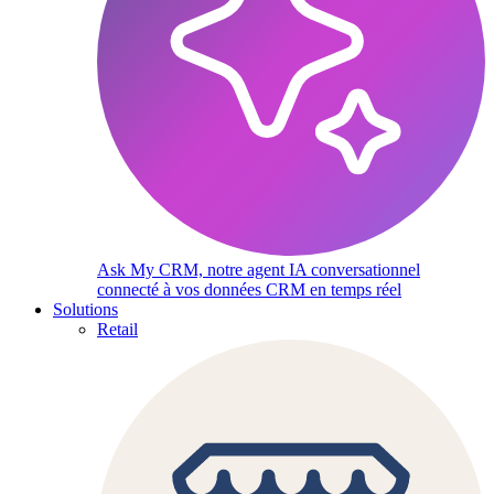
Ask My CRM, notre agent IA conversationnel
connecté à vos données CRM en temps réel
Solutions
Retail