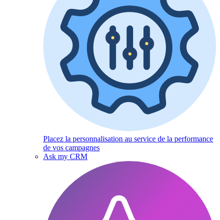
Placez la personnalisation au service de la performance
de vos campagnes
Ask my CRM