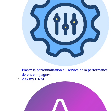
Placez la personnalisation au service de la performance
de vos campagnes
Ask my CRM