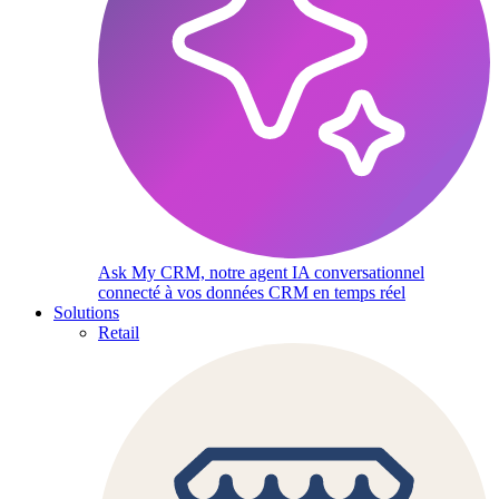
Ask My CRM, notre agent IA conversationnel
connecté à vos données CRM en temps réel
Solutions
Retail