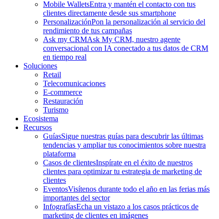
Mobile Wallets
Entra y mantén el contacto con tus
clientes directamente desde sus smartphone
Personalización
Pon la personalización al servicio del
rendimiento de tus campañas
Ask my CRM
Ask My CRM, nuestro agente
conversacional con IA conectado a tus datos de CRM
en tiempo real
Soluciones
Retail
Telecomunicaciones
E-commerce
Restauración
Turismo
Ecosistema
Recursos
Guías
Sigue nuestras guías para descubrir las últimas
tendencias y ampliar tus conocimientos sobre nuestra
plataforma
Casos de clientes
Inspírate en el éxito de nuestros
clientes para optimizar tu estrategia de marketing de
clientes
Eventos
Visítenos durante todo el año en las ferias más
importantes del sector
Infografías
Echa un vistazo a los casos prácticos de
marketing de clientes en imágenes