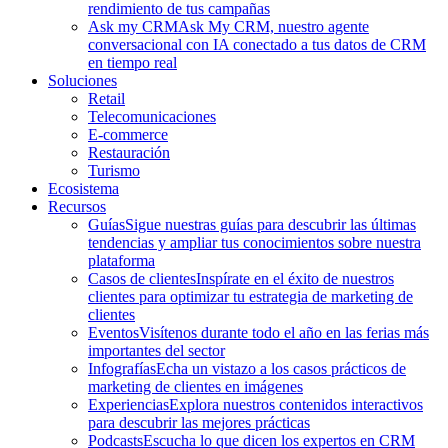
rendimiento de tus campañas
Ask my CRM
Ask My CRM, nuestro agente
conversacional con IA conectado a tus datos de CRM
en tiempo real
Soluciones
Retail
Telecomunicaciones
E-commerce
Restauración
Turismo
Ecosistema
Recursos
Guías
Sigue nuestras guías para descubrir las últimas
tendencias y ampliar tus conocimientos sobre nuestra
plataforma
Casos de clientes
Inspírate en el éxito de nuestros
clientes para optimizar tu estrategia de marketing de
clientes
Eventos
Visítenos durante todo el año en las ferias más
importantes del sector
Infografías
Echa un vistazo a los casos prácticos de
marketing de clientes en imágenes
Experiencias
Explora nuestros contenidos interactivos
para descubrir las mejores prácticas
Podcasts
Escucha lo que dicen los expertos en CRM