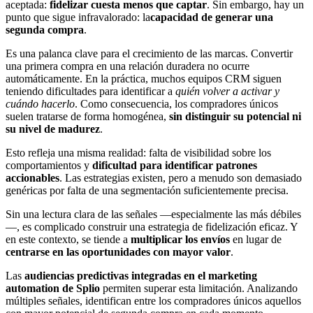
aceptada:
fidelizar cuesta menos que captar
. Sin embargo, hay un
punto que sigue infravalorado: la
capacidad de generar una
segunda compra
.
Es una palanca clave para el crecimiento de las marcas. Convertir
una primera compra en una relación duradera no ocurre
automáticamente. En la práctica, muchos equipos CRM siguen
teniendo dificultades para identificar a
quién volver a activar y
cuándo hacerlo
. Como consecuencia, los compradores únicos
suelen tratarse de forma homogénea,
sin distinguir su potencial ni
su nivel de madurez
.
Esto refleja una misma realidad: falta de visibilidad sobre los
comportamientos y
dificultad para identificar patrones
accionables
. Las estrategias existen, pero a menudo son demasiado
genéricas por falta de una segmentación suficientemente precisa.
Sin una lectura clara de las señales —especialmente las más débiles
—, es complicado construir una estrategia de fidelización eficaz. Y
en este contexto, se tiende a
multiplicar los envíos
en lugar de
centrarse en las oportunidades con mayor valor
.
Las
audiencias predictivas integradas en el marketing
automation de Splio
permiten superar esta limitación. Analizando
múltiples señales, identifican entre los compradores únicos aquellos