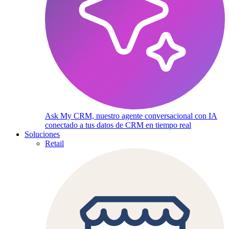
Ask My CRM, nuestro agente conversacional con IA
conectado a tus datos de CRM en tiempo real
Soluciones
Retail