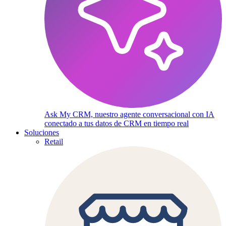
Ask My CRM, nuestro agente conversacional con IA
conectado a tus datos de CRM en tiempo real
Soluciones
Retail