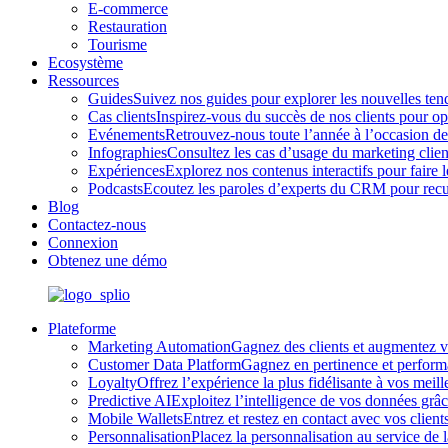
E-commerce
Restauration
Tourisme
Ecosystème
Ressources
Guides
Suivez nos guides pour explorer les nouvelles ten
Cas clients
Inspirez-vous du succès de nos clients pour opt
Evénements
Retrouvez-nous toute l’année à l’occasion des
Infographies
Consultez les cas d’usage du marketing clie
Expériences
Explorez nos contenus interactifs pour faire 
Podcasts
Ecoutez les paroles d’experts du CRM pour recuei
Blog
Contactez-nous
Connexion
Obtenez une démo
Plateforme
Marketing Automation
Gagnez des clients et augmentez v
Customer Data Platform
Gagnez en pertinence et performa
Loyalty
Offrez l’expérience la plus fidélisante à vos meil
Predictive AI
Exploitez l’intelligence de vos données grâ
Mobile Wallets
Entrez et restez en contact avec vos clien
Personnalisation
Placez la personnalisation au service d