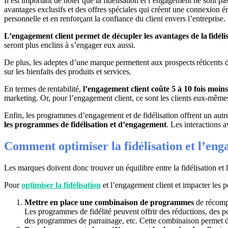
Il est important de noter que la fidélisation et l’engagement ne sont pa
avantages exclusifs et des offres spéciales qui créent une connexion ém
personnelle et en renforçant la confiance du client envers l’entreprise.
L’engagement client permet de décupler les avantages de la fidélisa
seront plus enclins à s’engager eux aussi.
De plus, les adeptes d’une marque permettent aux prospects réticents d’a
sur les bienfaits des produits et services.
En termes de rentabilité,
l’engagement client coûte 5 à 10 fois moins 
marketing. Or, pour l’engagement client, ce sont les clients eux-mêmes
Enfin, les programmes d’engagement et de fidélisation offrent un autre
les programmes de fidélisation et d’engagement
. Les interactions 
Comment optimiser la fidélisation et l’en
Les marques doivent donc trouver un équilibre entre la fidélisation et 
Pour
optimiser la fidélisation
et l’engagement client et impacter les pe
Mettre en place une combinaison de programmes
de récompe
Les programmes de fidélité peuvent offrir des réductions, des po
des programmes de parrainage, etc. Cette combinaison permet de