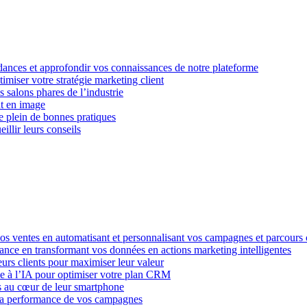
dances et approfondir vos connaissances de notre plateforme
imiser votre stratégie marketing client
 salons phares de l’industrie
nt en image
le plein de bonnes pratiques
llir leurs conseils
os ventes en automatisant et personnalisant vos campagnes et parcours c
nce en transformant vos données en actions marketing intelligentes
leurs clients pour maximiser leur valeur
ce à l’IA pour optimiser votre plan CRM
ts au cœur de leur smartphone
e la performance de vos campagnes