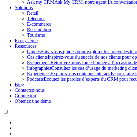
Ask my CRM
Ask My CRM, notre agent IA conversation
Solutions
Retail
Telecoms
E-commerce
Restauration
Tourisme
Ecosystème
Ressources
Guides
Suivez nos guides pour explorer les nouvelles ten
Cas clients
Inspirez-vous du succès de nos clients pour opt
Evénements
Retrouvez-nous toute l’année à l’occasion des
Infographies
Consultez les cas d’usage du marketing clie
Expériences
Explorez nos contenus interactifs pour faire 
Podcasts
Ecoutez les paroles d’experts du CRM pour recuei
Blog
Contactez-nous
Connexion
Obtenez une démo