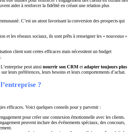
nt être utilisés pour renforcer l’engagement des clients en offrant des
ent aider à renforcer la fidélité en créant une relation plus
munauté. C’est un atout favorisant la conversion des prospects qui
n et les réseaux sociaux, ils sont prêts à renseigner les «
nouveaux
»
lisation client sont certes efficaces mais nécessitent un budget
.
. L’entreprise peut ainsi
nourrir son CRM
et
adapter toujours plus
s sur leurs préférences, leurs besoins et leurs comportements d’achat.
l’entreprise ?
gies efficaces. Voici quelques conseils pour y parvenir :
d’engagement pour créer une connexion émotionnelle avec les clients.
s d’engagement peuvent inclure des événements spéciaux, des concours,
gement.