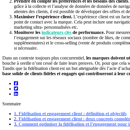
Prendre en compte les préférences et les besoins des clients
grâce à la collecte et l’analyse de données de données de navig
attentes des clients, il est possible de développer des offres et 
Maximiser l’expérience client.
L’expérience client est un facte
point de contact avec la marque. Cela peut inclure une navigation
marketing ultra- personnalisées etc.
Monitorer les
indicateurs clés
de performance.
Pour mesurer l
l’engagement sur les réseaux sociaux (nombre de likes, de commen
supplémentaires) et le cross-selling (vente de produits compléme
si nécessaire.
Dans un contexte toujours plus concurrentiel,
les marques doivent uti
bouche à oreille n’ont cessé de faire leurs preuves. Or, pour que cela s
Tandis que la fidélisation client est un but atteignable dès l’acte d’ach
base solide de clients fidèles et engagés qui contribueront à leur cr
Sommaire
1.
Fidélisation et engagement client : définition et objectifs
2.
Fidélisation et engagement client : deux concepts complé
3.
Comment optimiser la fidélisation et l’engagement pour i