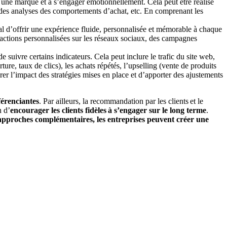
s à une marque et à s’engager émotionnellement. Cela peut être réalisé
t des analyses des comportements d’achat, etc. En comprenant les
ucial d’offrir une expérience fluide, personnalisée et mémorable à chaque
teractions personnalisées sur les réseaux sociaux, des campagnes
e suivre certains indicateurs. Cela peut inclure le trafic du site web,
e, taux de clics), les achats répétés, l’upselling (vente de produits
rer l’impact des stratégies mises en place et d’apporter des ajustements
fférenciantes
. Par ailleurs, la recommandation par les clients et le
n d’
encourager les clients fidèles à s’engager sur le long terme
.
pproches complémentaires, les entreprises peuvent créer une