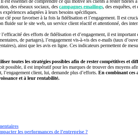
. Il est essentiel de comprendre ce qui motive les clients à rester fidèle
ation, des réseaux sociaux, des
campagnes emailings
, des enquêtes, e
des expériences adaptées à leurs besoins spécifiques.
ur clé pour favoriser à la fois la fidélisation et l’engagement. Il est cr
 fluide sur le site web, un service client réactif et attentionné, des in
’efficacité des efforts de fidélisation et d’engagement, il est important d
taires, de partages), l’engagement vis-à-vis des e-mails (taux d’ouvertur
ntaires), ainsi que les avis en ligne. Ces indicateurs permettent de mesu
liser toutes les stratégies possibles afin de rester compétitives et di
oit possible, il est impératif pour les marques de trouver des moyens afi
at, l’engagement client, lui, demande plus d’efforts.
En combinant ces a
oissance et à leur rentabilité.
mentaires
mpacter les performances de l’entreprise ?