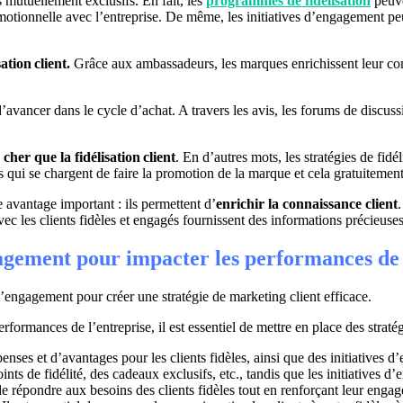
s mutuellement exclusifs. En fait, les
programmes de fidélisation
peuve
otionnelle avec l’entreprise. De même, les initiatives d’engagement peuv
tion client.
Grâce aux ambassadeurs, les marques enrichissent leur com
vancer dans le cycle d’achat. A travers les avis, les forums de discussio
cher que la fidélisation client
. En d’autres mots, les stratégies de fidé
 qui se chargent de faire la promotion de la marque et cela gratuitement
 avantage important : ils permettent d’
enrichir la connaissance client
avec les clients fidèles et engagés fournissent des informations précieuse
gagement pour impacter les performances de 
l’engagement pour créer une stratégie de marketing client efficace.
rformances de l’entreprise, il est essentiel de mettre en place des straté
nses et d’avantages pour les clients fidèles, ainsi que des initiatives 
ints de fidélité, des cadeaux exclusifs, etc., tandis que les initiative
 répondre aux besoins des clients fidèles tout en renforçant leur enga