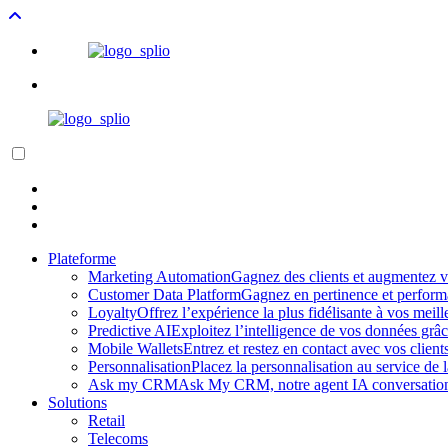
Plateforme
Marketing Automation
Gagnez des clients et augmentez v
Customer Data Platform
Gagnez en pertinence et performa
Loyalty
Offrez l’expérience la plus fidélisante à vos meil
Predictive AI
Exploitez l’intelligence de vos données grâ
Mobile Wallets
Entrez et restez en contact avec vos clien
Personnalisation
Placez la personnalisation au service d
Ask my CRM
Ask My CRM, notre agent IA conversation
Solutions
Retail
Telecoms