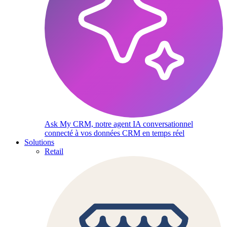
Ask My CRM, notre agent IA conversationnel
connecté à vos données CRM en temps réel
Solutions
Retail