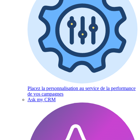
Placez la personnalisation au service de la performance
de vos campagnes
Ask my CRM