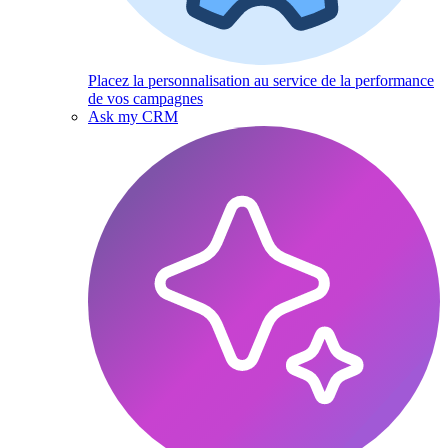
Placez la personnalisation au service de la performance
de vos campagnes
Ask my CRM