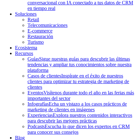
conversacional con IA conectado a tus datos de CRM
en tiempo real
Soluciones
Retail
Telecomunicaciones
E-commerce
Restauración
Turismo
Ecosistema
Recursos
Guías
Sigue nuestras guías para descubrir las últimas
tendencias y ampliar tus conocimientos sobre nuestra
plataforma
Casos de clientes
Inspírate en el éxito de nuestros
clientes para optimizar tu estrategia de marketing de
clientes
Eventos
Visítenos durante todo el año en las ferias más
importantes del sector
Infografías
Echa un vistazo a los casos prácticos de
marketing de clientes en imágenes
Experiencias
Explora nuestros contenidos interactivos
para descubrir las mejores prácticas
Podcasts
Escucha lo que dicen los expertos en CRM
para conocer sus consejos
Blog