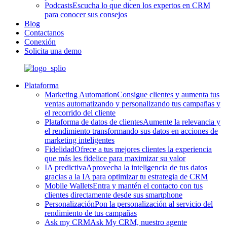
Podcasts
Escucha lo que dicen los expertos en CRM
para conocer sus consejos
Blog
Contactanos
Conexión
Solicita una demo
Plataforma
Marketing Automation
Consigue clientes y aumenta tus
ventas automatizando y personalizando tus campañas y
el recorrido del cliente
Plataforma de datos de clientes
Aumente la relevancia y
el rendimiento transformando sus datos en acciones de
marketing inteligentes
Fidelidad
Ofrece a tus mejores clientes la experiencia
que más les fidelice para maximizar su valor
IA predictiva
Aprovecha la inteligencia de tus datos
gracias a la IA para optimizar tu estrategia de CRM
Mobile Wallets
Entra y mantén el contacto con tus
clientes directamente desde sus smartphone
Personalización
Pon la personalización al servicio del
rendimiento de tus campañas
Ask my CRM
Ask My CRM, nuestro agente