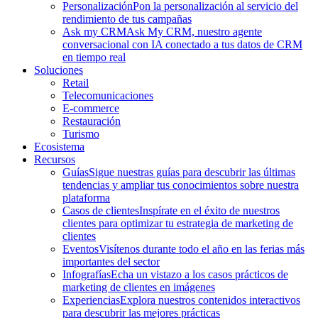
Personalización
Pon la personalización al servicio del
rendimiento de tus campañas
Ask my CRM
Ask My CRM, nuestro agente
conversacional con IA conectado a tus datos de CRM
en tiempo real
Soluciones
Retail
Telecomunicaciones
E-commerce
Restauración
Turismo
Ecosistema
Recursos
Guías
Sigue nuestras guías para descubrir las últimas
tendencias y ampliar tus conocimientos sobre nuestra
plataforma
Casos de clientes
Inspírate en el éxito de nuestros
clientes para optimizar tu estrategia de marketing de
clientes
Eventos
Visítenos durante todo el año en las ferias más
importantes del sector
Infografías
Echa un vistazo a los casos prácticos de
marketing de clientes en imágenes
Experiencias
Explora nuestros contenidos interactivos
para descubrir las mejores prácticas