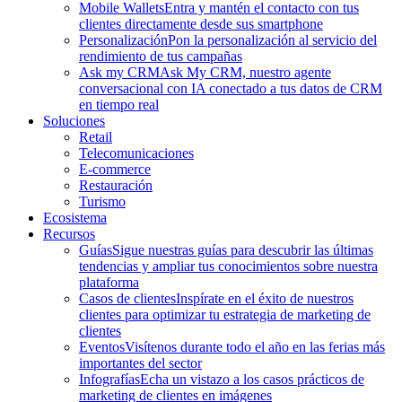
Mobile Wallets
Entra y mantén el contacto con tus
clientes directamente desde sus smartphone
Personalización
Pon la personalización al servicio del
rendimiento de tus campañas
Ask my CRM
Ask My CRM, nuestro agente
conversacional con IA conectado a tus datos de CRM
en tiempo real
Soluciones
Retail
Telecomunicaciones
E-commerce
Restauración
Turismo
Ecosistema
Recursos
Guías
Sigue nuestras guías para descubrir las últimas
tendencias y ampliar tus conocimientos sobre nuestra
plataforma
Casos de clientes
Inspírate en el éxito de nuestros
clientes para optimizar tu estrategia de marketing de
clientes
Eventos
Visítenos durante todo el año en las ferias más
importantes del sector
Infografías
Echa un vistazo a los casos prácticos de
marketing de clientes en imágenes