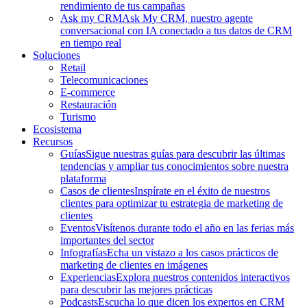
rendimiento de tus campañas
Ask my CRM
Ask My CRM, nuestro agente
conversacional con IA conectado a tus datos de CRM
en tiempo real
Soluciones
Retail
Telecomunicaciones
E-commerce
Restauración
Turismo
Ecosistema
Recursos
Guías
Sigue nuestras guías para descubrir las últimas
tendencias y ampliar tus conocimientos sobre nuestra
plataforma
Casos de clientes
Inspírate en el éxito de nuestros
clientes para optimizar tu estrategia de marketing de
clientes
Eventos
Visítenos durante todo el año en las ferias más
importantes del sector
Infografías
Echa un vistazo a los casos prácticos de
marketing de clientes en imágenes
Experiencias
Explora nuestros contenidos interactivos
para descubrir las mejores prácticas
Podcasts
Escucha lo que dicen los expertos en CRM