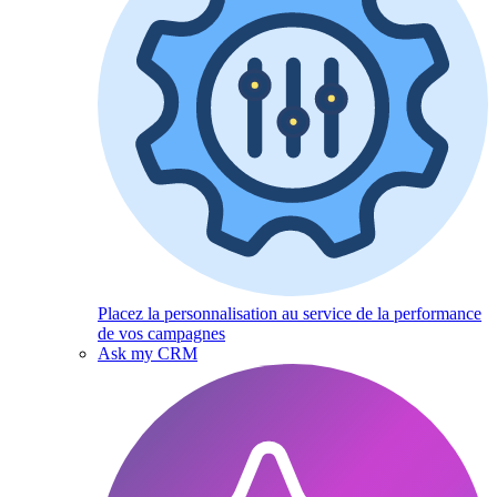
Placez la personnalisation au service de la performance
de vos campagnes
Ask my CRM