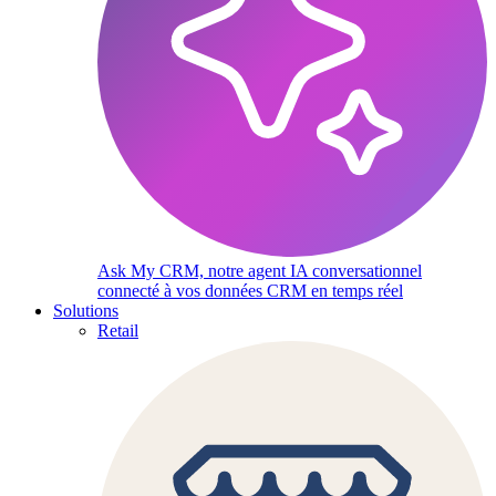
Ask My CRM, notre agent IA conversationnel
connecté à vos données CRM en temps réel
Solutions
Retail