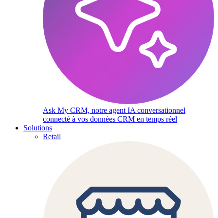
Ask My CRM, notre agent IA conversationnel
connecté à vos données CRM en temps réel
Solutions
Retail