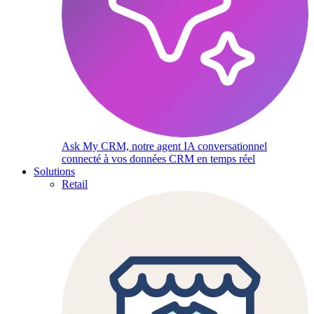
Ask My CRM, notre agent IA conversationnel
connecté à vos données CRM en temps réel
Solutions
Retail