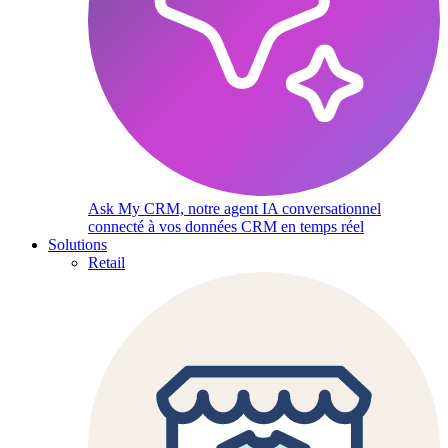
Ask My CRM, notre agent IA conversationnel
connecté à vos données CRM en temps réel
Solutions
Retail