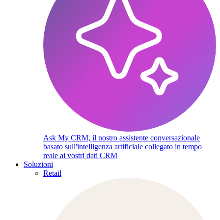
Ask My CRM, il nostro assistente conversazionale
basato sull'intelligenza artificiale collegato in tempo
reale ai vostri dati CRM
Soluzioni
Retail