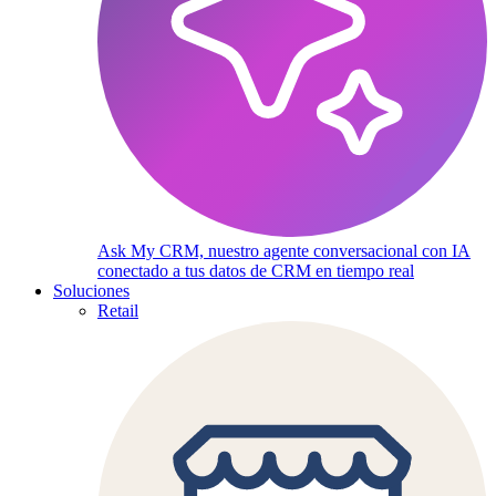
Ask My CRM, nuestro agente conversacional con IA
conectado a tus datos de CRM en tiempo real
Soluciones
Retail