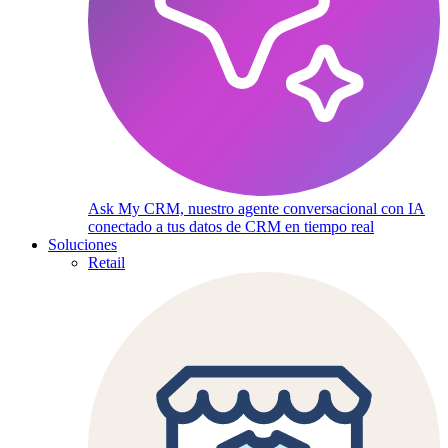
Ask My CRM, nuestro agente conversacional con IA
conectado a tus datos de CRM en tiempo real
Soluciones
Retail