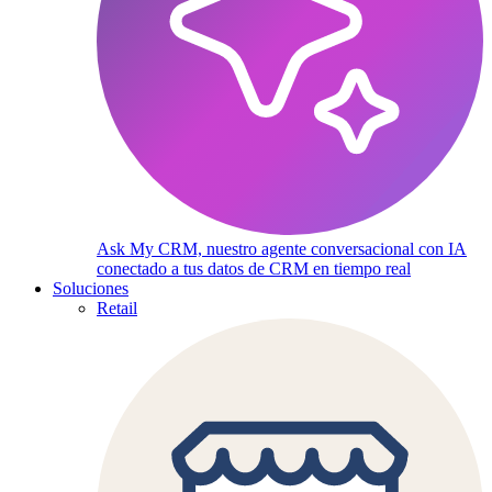
Ask My CRM, nuestro agente conversacional con IA
conectado a tus datos de CRM en tiempo real
Soluciones
Retail