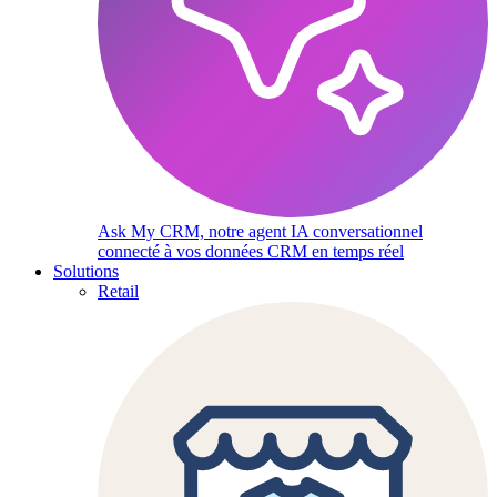
Ask My CRM, notre agent IA conversationnel
connecté à vos données CRM en temps réel
Solutions
Retail