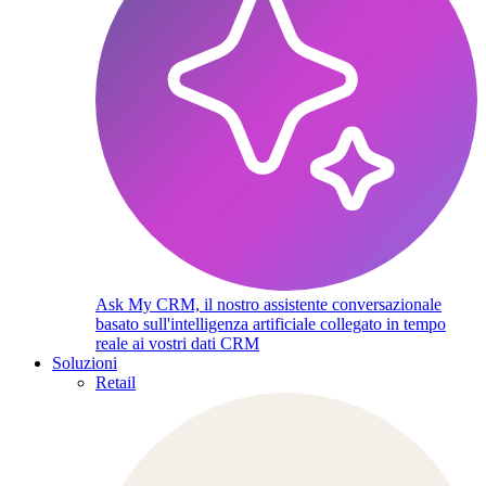
Ask My CRM, il nostro assistente conversazionale
basato sull'intelligenza artificiale collegato in tempo
reale ai vostri dati CRM
Soluzioni
Retail