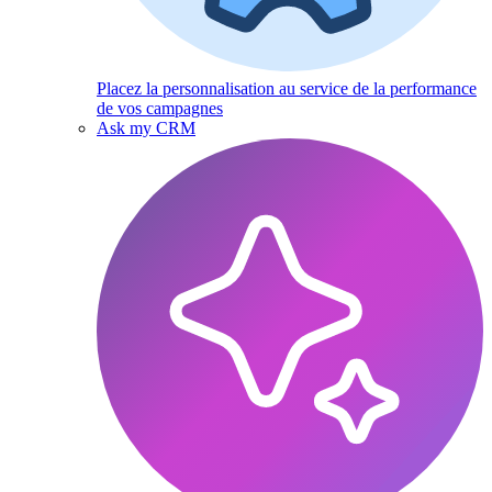
Placez la personnalisation au service de la performance
de vos campagnes
Ask my CRM