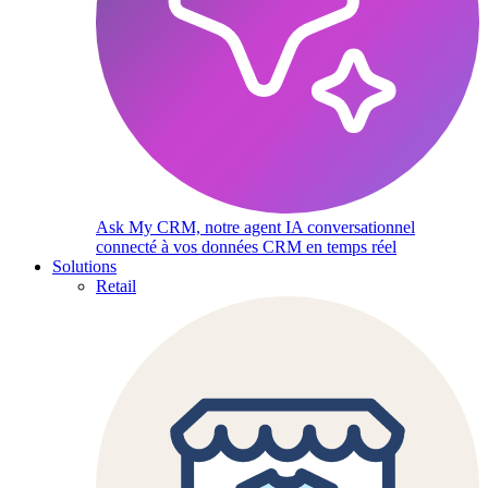
Ask My CRM, notre agent IA conversationnel
connecté à vos données CRM en temps réel
Solutions
Retail