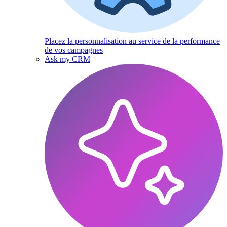
Placez la personnalisation au service de la performance
de vos campagnes
Ask my CRM