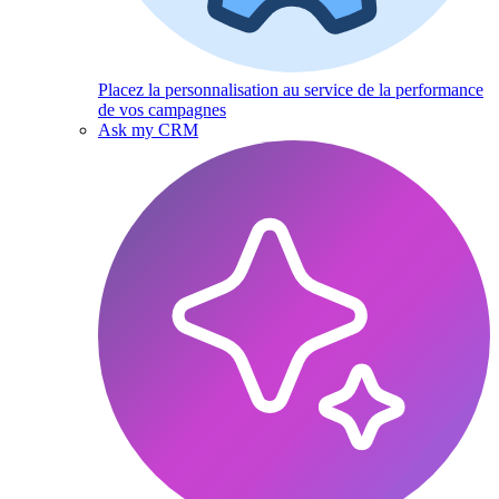
Placez la personnalisation au service de la performance
de vos campagnes
Ask my CRM