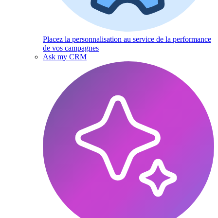
Placez la personnalisation au service de la performance
de vos campagnes
Ask my CRM