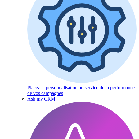
Placez la personnalisation au service de la performance
de vos campagnes
Ask my CRM