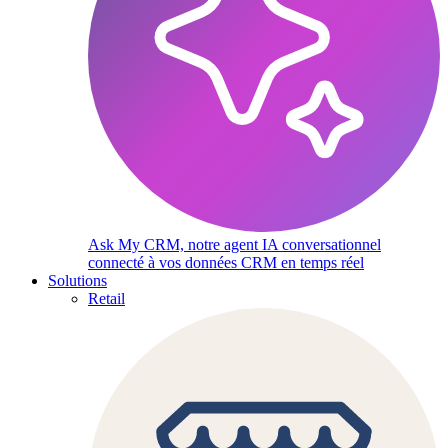
Ask My CRM, notre agent IA conversationnel
connecté à vos données CRM en temps réel
Solutions
Retail