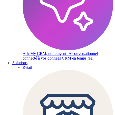
Ask My CRM, notre agent IA conversationnel
connecté à vos données CRM en temps réel
Solutions
Retail